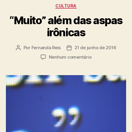
Categorias
CULTURA
“Muito” além das aspas
irônicas
Por
Fernanda Reis
21 de junho de 2016
Autor
Data
do
de
em
Nenhum comentário
post
publicação
“Muito”
além
das
aspas
irônicas