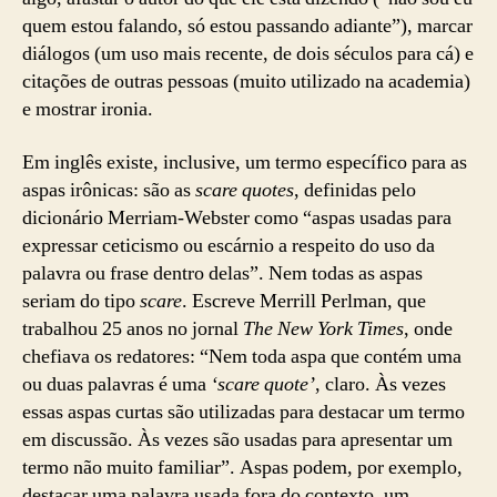
quem estou falando, só estou passando adiante”), marcar
diálogos (um uso mais recente, de dois séculos para cá) e
citações de outras pessoas (muito utilizado na academia)
e mostrar ironia.
Em inglês existe, inclusive, um termo específico para as
aspas irônicas: são as
scare quotes
, definidas pelo
dicionário Merriam-Webster como “aspas usadas para
expressar ceticismo ou escárnio a respeito do uso da
palavra ou frase dentro delas”. Nem todas as aspas
seriam do tipo
scare
. Escreve Merrill Perlman, que
trabalhou 25 anos no jornal
The New York Times
, onde
chefiava os redatores: “Nem toda aspa que contém uma
ou duas palavras é uma
‘scare quote’
, claro. Às vezes
essas aspas curtas são utilizadas para destacar um termo
em discussão. Às vezes são usadas para apresentar um
termo não muito familiar”. Aspas podem, por exemplo,
destacar uma palavra usada fora do contexto, um