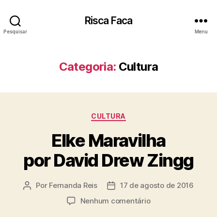
Risca Faca
Pesquisar
Menu
Categoria:
Cultura
Categorias
CULTURA
Elke Maravilha
por David Drew Zingg
Por
Fernanda Reis
17 de agosto de 2016
Autor
Data
do
de
em
Nenhum comentário
post
publicação
Elke