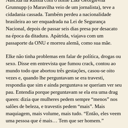
Nascida na Rússia com o nome Elke Georgievna
Grunnupp (o Maravilha veio de um jornalista), teve a
cidadania cassada. Também perdeu a nacionalidade
brasileira ao ser enquadrada na Lei de Segurança
Nacional, depois de passar seis dias presa por desacato
na época da ditadura. Apátrida, viajava com um
passaporte da ONU e morreu alemã, como sua mãe.
Elke não tinha problemas em falar de política, drogas ou
sexo. Disse em entrevista que fumou crack, contou ao
mundo todo que abortou três gestações, casou-se oito
vezes e, quando lhe perguntavam se era travesti,
respondia que sim e ainda perguntava se queriam ver seu
pau. Entendia porque perguntavam se ela era uma drag
queen: dizia que mulheres pedem sempre “menos” nos
salões de beleza, e travestis pedem “mais”. Mais
maquiagem, mais volume, mais tudo. “Então, eles veem
uma pessoa que é mais… Tem que ser homem.”