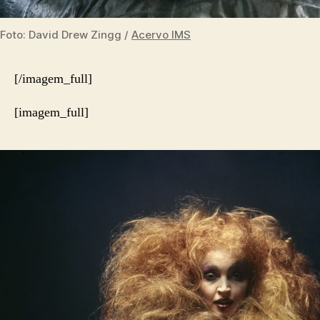
Foto: David Drew Zingg /
Acervo IMS
[/imagem_full]
[imagem_full]