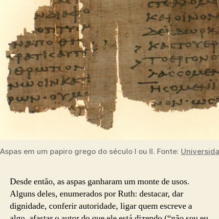
Aspas em um papiro grego do século I ou II. Fonte:
Universid
Desde então, as aspas ganharam um monte de usos.
Alguns deles, enumerados por Ruth: destacar, dar
dignidade, conferir autoridade, ligar quem escreve a
algo, afastar o autor do que ele está dizendo (“não sou eu