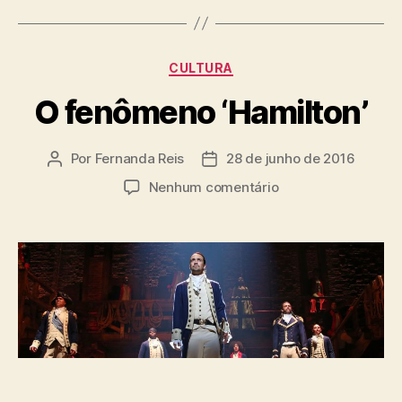
Categorias
CULTURA
O fenômeno ‘Hamilton’
Por
Fernanda Reis
28 de junho de 2016
Autor
Data
do
de
em
Nenhum comentário
post
publicação
O
fenômeno
‘Hamilton’