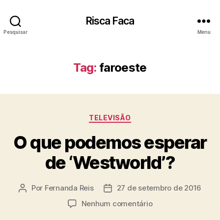
Risca Faca
Pesquisar
Menu
Tag:
faroeste
Categorias
TELEVISÃO
O que podemos esperar
de ‘Westworld’?
Por
Fernanda Reis
27 de setembro de 2016
Autor
Data
do
de
em
Nenhum comentário
post
publicação
O