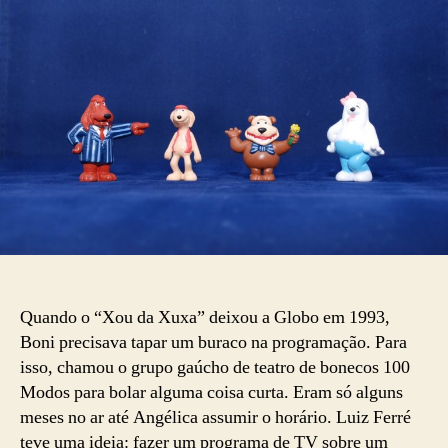
oral
da
‘TV
Colosso’
Quando o “Xou da Xuxa” deixou a Globo em 1993,
Boni precisava tapar um buraco na programação. Para
isso, chamou o grupo gaúcho de teatro de bonecos 100
Modos para bolar alguma coisa curta. Eram só alguns
meses no ar até Angélica assumir o horário. Luiz Ferré
teve uma ideia: fazer um programa de TV sobre um