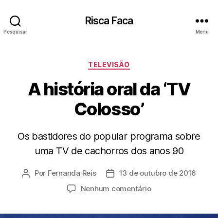
Risca Faca
Pesquisar
Menu
Categorias
TELEVISÃO
A história oral da ‘TV
Colosso’
Os bastidores do popular programa sobre
uma TV de cachorros dos anos 90
Por
Fernanda Reis
13 de outubro de 2016
Autor
Data
do
de
em
Nenhum comentário
post
publicação
A
história