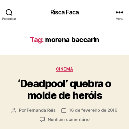
Risca Faca
Pesquisar
Menu
Tag:
morena baccarin
Categorias
CINEMA
‘Deadpool’ quebra o
molde de heróis
Por
Fernanda Reis
16 de fevereiro de 2016
Autor
Data
do
de
em
Nenhum comentário
post
publicação
‘Deadpool’