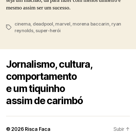
seja um machão, dá para fazer com menos dinheiro e
mesmo assim ser um sucesso.
cinema
,
deadpool
,
marvel
,
morena baccarin
,
ryan
Tags
reynolds
,
super-herói
Jornalismo, cultura,
comportamento
e um tiquinho
assim de carimbó
© 2026
Risca Faca
Subir
↑