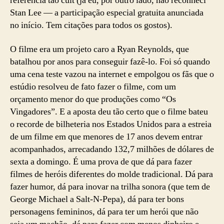
referência tão cult (já eu, por outro lado, não reconheci
Stan Lee — a participação especial gratuita anunciada
no início. Tem citações para todos os gostos).
O filme era um projeto caro a Ryan Reynolds, que
batalhou por anos para conseguir fazê-lo. Foi só quando
uma cena teste vazou na internet e empolgou os fãs que o
estúdio resolveu de fato fazer o filme, com um
orçamento menor do que produções como “Os
Vingadores”. E a aposta deu tão certo que o filme bateu
o recorde de bilheteria nos Estados Unidos para a estreia
de um filme em que menores de 17 anos devem entrar
acompanhados, arrecadando 132,7 milhões de dólares de
sexta a domingo. É uma prova de que dá para fazer
filmes de heróis diferentes do molde tradicional. Dá para
fazer humor, dá para inovar na trilha sonora (que tem de
George Michael a Salt-N-Pepa), dá para ter bons
personagens femininos, dá para ter um herói que não