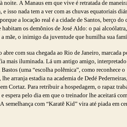
à noite. A Manaus em que vive é retratada de maneir
, e isso nada tem a ver com as chuvas equatoriais diá
orque a locação real é a cidade de Santos, berço do d
e habitam os demônios de José Aldo: o pai alcoólatra
 a mãe, o inimigo da juventude que humilha sua famíl
 abre com sua chegada ao Rio de Janeiro, marcada 
fia mais iluminada. Lá um antigo amigo, interpretado
 Bastos (uma “escolha polêmica”, como reconhece o
), lhe arranja estadia na academia de Dedé Pederneiras
em Cortaz. Para retribuir a hospedagem, o rapaz trab
 e espera pelo dia em que o treinador lhe aceitará co
 A semelhança com “Karatê Kid” vira até piada em ce