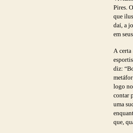
Pires. 
que ilus
daí, a 
em seus 
A certa
esporti
diz: “B
metáfor
logo no
contar 
uma suc
enquant
que, qu