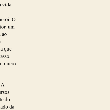
 vida.
herói. O
tor, um
, ao
r
na que
casso.
eu quero
. A
ursos
te do
lado da