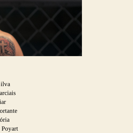
ilva
arciais
iar
ortante
ória
 Poyart