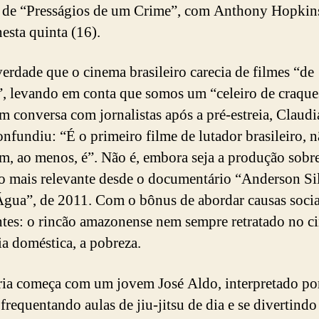
r de “Presságios de um Crime”, com Anthony Hopkins
nesta quinta (16).
erdade que o cinema brasileiro carecia de filmes “de
”, levando em conta que somos um “celeiro de craque
 conversa com jornalistas após a pré-estreia, Claud
confundiu: “É o primeiro filme de lutador brasileiro, n
m, ao menos, é”. Não é, embora seja a produção sobre
o mais relevante desde o documentário “Anderson Si
ua”, de 2011. Com o bônus de abordar causas socia
ntes: o rincão amazonense nem sempre retratado no c
ia doméstica, a pobreza.
ria começa com um jovem José Aldo, interpretado po
 frequentando aulas de jiu-jitsu de dia e se divertind