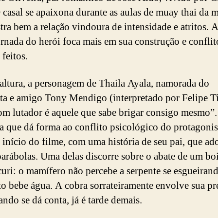
O casal se apaixona durante as aulas de muay thai da 
tra bem a relação vindoura de intensidade e atritos. A
jornada do herói foca mais em sua construção e confli
feitos.
 altura, a personagem de Thaila Ayala, namorada do
sta e amigo Tony Mendigo (interpretado por Felipe Ti
om lutador é aquele que sabe brigar consigo mesmo”
a que dá forma ao conflito psicológico do protagonis
 início do filme, com uma história de seu pai, que ad
parábolas. Uma delas discorre sobre o abate de um bo
uri: o mamífero não percebe a serpente se esgueiran
o bebe água. A cobra sorrateiramente envolve sua pr
ando se dá conta, já é tarde demais.