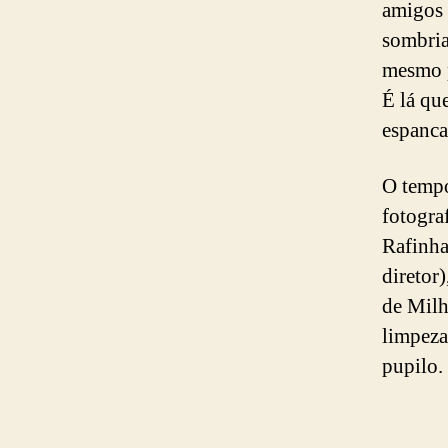
amigos 
sombria
mesmo p
É lá qu
espanca
O tempo
fotogra
Rafinha
diretor
de Milh
limpeza
pupilo.