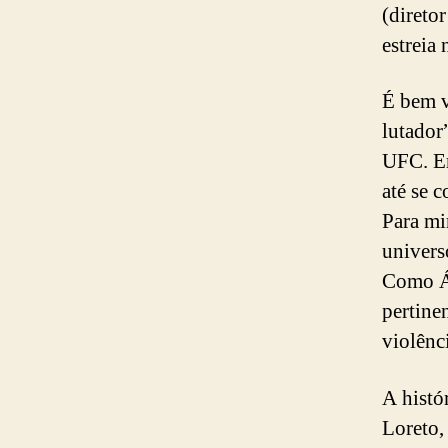
(direto
estreia 
É bem v
lutador
UFC. Em
até se 
Para mi
univers
Como Ág
pertine
violênc
A histó
Loreto,