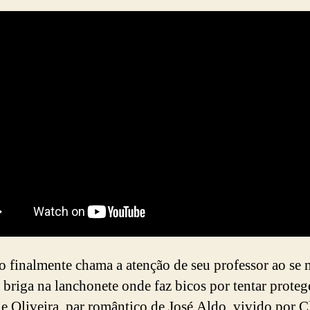
o finalmente chama a atenção de seu professor ao se 
briga na lanchonete onde faz bicos por tentar proteg
e Oliveira, par romântico de José Aldo, vivido por C