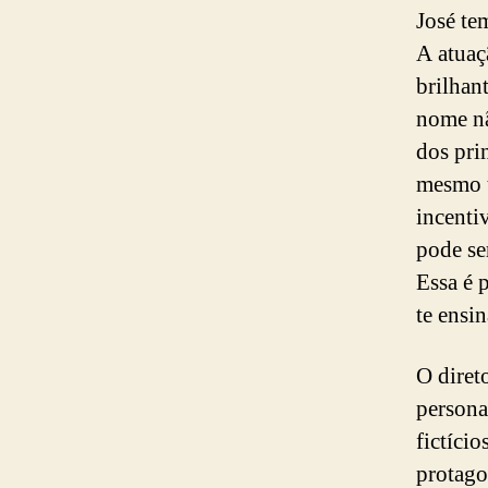
José te
A atuaç
brilhan
nome nã
dos pri
mesmo t
incenti
pode se
Essa é 
te ensin
O diret
persona
fictíci
protago