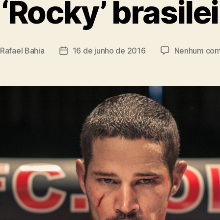
‘Rocky’ brasile
Rafael Bahia
16 de junho de 2016
Nenhum com
Data
de
publicação