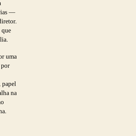
a
rias —
iretor.
, que
ia.
por uma
 por
, papel
alha na
mo
na.