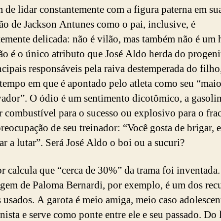
m de lidar constantemente com a figura paterna em sua
ão de Jackson Antunes como o pai, inclusive, é
temente delicada: não é vilão, mas também não é um 
o é o único atributo que José Aldo herda do progeni
ncipais responsáveis pela raiva destemperada do filho
empo em que é apontado pelo atleta como seu “maio
vador”. O ódio é um sentimento dicotômico, a gasoli
r combustível para o sucesso ou explosivo para o fra
preocupação de seu treinador: “Você gosta de brigar, 
ar a lutar”. Será José Aldo o boi ou a sucuri?
or calcula que “cerca de 30%” da trama foi inventada
gem de Paloma Bernardi, por exemplo, é um dos rec
os usados. A garota é meio amiga, meio caso adolescen
nista e serve como ponte entre ele e seu passado.
Do 