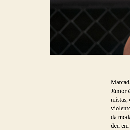
Marcada
Júnior 
mistas,
violent
da moda
deu em 