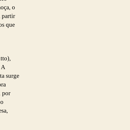
moça, o
 partir
tos que
tto),
. A
ta surge
ora
i por
do
esa,