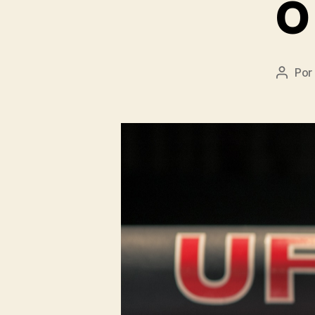
O 
Por
Autor
do
post