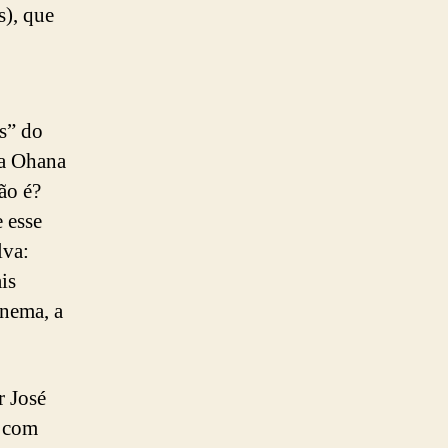
), que
s” do
ia Ohana
ão é?
 esse
lva:
is
inema, a
r José
o com